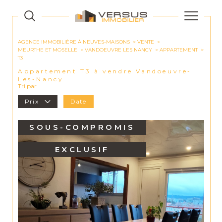
AGENCE IMMOBILIÈRE À NEUVES-MAISONS
VENTE
MEURTHE ET MOSELLE
VANDOEUVRE LES NANCY
APPARTEMENT
T3
Appartement T3 à vendre Vandoeuvre-
Les-Nancy
Tri par
Prix
Date
SOUS-COMPROMIS
EXCLUSIF