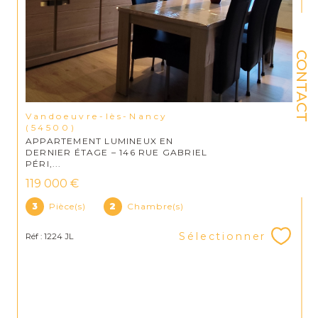
CONTACT
Vandoeuvre-lès-Nancy
(54500)
APPARTEMENT LUMINEUX EN
DERNIER ÉTAGE – 146 RUE GABRIEL
PÉRI,...
119 000 €
3
Pièce(s)
2
Chambre(s)
Sélectionner
Réf : 1224 JL