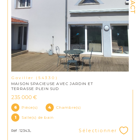
Goviller (54330)
MAISON SPACIEUSE AVEC JARDIN ET
TERRASSE PLEIN SUD
235 000 €
6
Pièce(s)
4
Chambre(s)
1
Salle(s) de bain
Sélectionner
Réf : 1234JL