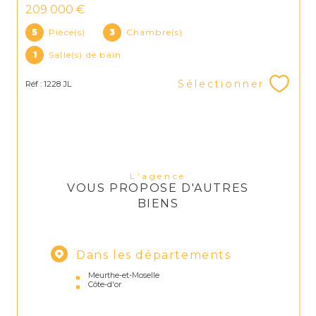
209 000 €
5
Pièce(s)
3
Chambre(s)
1
Salle(s) de bain
Sélectionner
Réf : 1228 JL
L'agence
VOUS PROPOSE D'AUTRES
BIENS
Dans les départements
Meurthe-et-Moselle
Côte-d'or