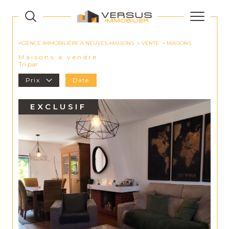
AGENCE IMMOBILIÈRE À NEUVES-MAISONS
VENTE
MAISONS
Maisons à vendre
Tri par
Prix
Date
EXCLUSIF