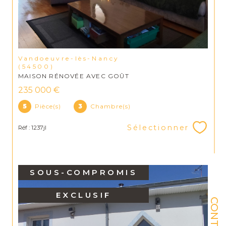
Vandoeuvre-lès-Nancy
(54500)
MAISON RÉNOVÉE AVEC GOÛT
235 000 €
5
Pièce(s)
3
Chambre(s)
Sélectionner
Réf : 1237jl
SOUS-COMPROMIS
EXCLUSIF
CONTACT