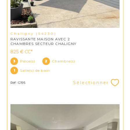
Chaligny (54230)
RAVISSANTE MAISON AVEC 2
CHAMBRES SECTEUR CHALIGNY
825 €
CC*
3
Pièce(s)
2
Chambre(s)
1
Salle(s) de bain
Sélectionner
Réf : G195