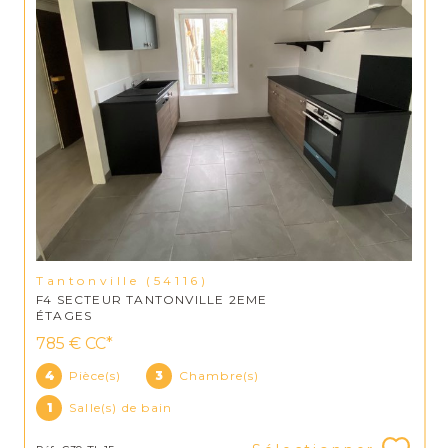
Tantonville (54116)
F4 SECTEUR TANTONVILLE 2EME
ÉTAGES
785 €
CC*
4
Pièce(s)
3
Chambre(s)
1
Salle(s) de bain