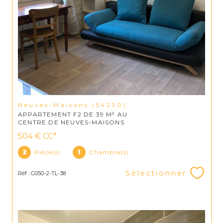
Neuves-Maisons (54230)
APPARTEMENT F2 DE 39 M² AU
CENTRE DE NEUVES-MAISONS
504 €
CC*
2
Pièce(s)
1
Chambre(s)
Sélectionner
Réf : G050-2-TL-38