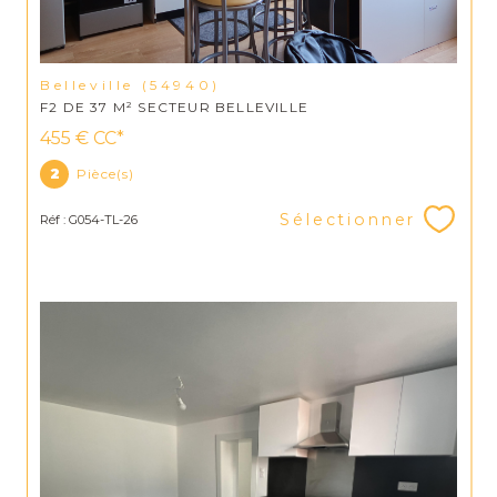
Belleville (54940)
F2 DE 37 M² SECTEUR BELLEVILLE
455 €
CC*
2
Pièce(s)
Sélectionner
Réf : G054-TL-26