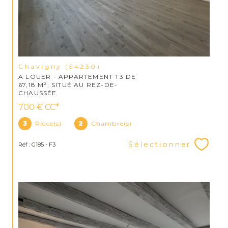
Chavigny (54230)
A LOUER - APPARTEMENT T3 DE
67,18 M², SITUÉ AU REZ-DE-
CHAUSSÉE
700 €
CC*
3
Pièce(s)
2
Chambre(s)
Sélectionner
Réf : G185 - F3