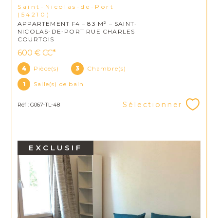
Saint-Nicolas-de-Port
(54210)
APPARTEMENT F4 – 83 M² – SAINT-
NICOLAS-DE-PORT RUE CHARLES
COURTOIS
600 €
CC*
4
Pièce(s)
3
Chambre(s)
1
Salle(s) de bain
Sélectionner
Réf : G067-TL-48
EXCLUSIF