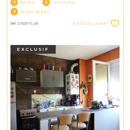
1
Pièce(s)
1
Chambre(s)
1
Salle(s) de bain
Sélectionner
Réf : G113.01-TL-29
EXCLUSIF