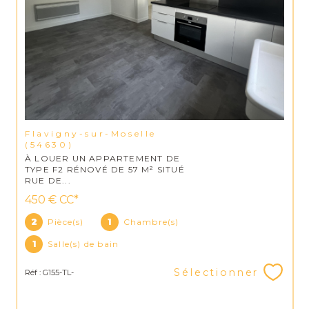
Flavigny-sur-Moselle
(54630)
À LOUER UN APPARTEMENT DE
TYPE F2 RÉNOVÉ DE 57 M² SITUÉ
RUE DE...
450 €
CC*
2
Pièce(s)
1
Chambre(s)
1
Salle(s) de bain
Sélectionner
Réf : G155-TL-