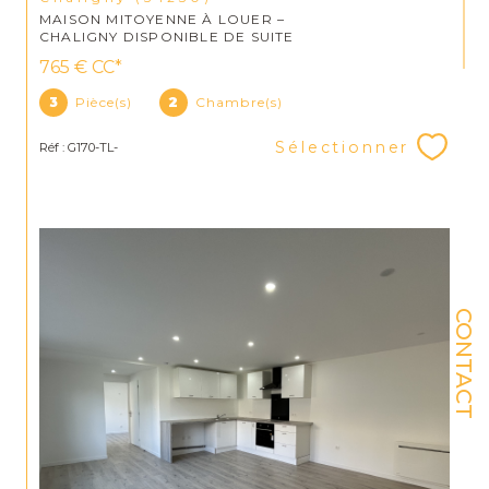
MAISON MITOYENNE À LOUER –
CHALIGNY DISPONIBLE DE SUITE
765 €
CC*
3
Pièce(s)
2
Chambre(s)
Sélectionner
Réf : G170-TL-
CONTACT