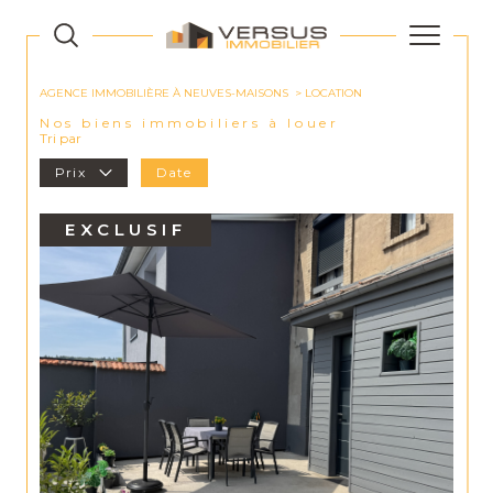
AGENCE IMMOBILIÈRE À NEUVES-MAISONS
LOCATION
Nos biens immobiliers à louer
Tri par
Prix
Date
EXCLUSIF