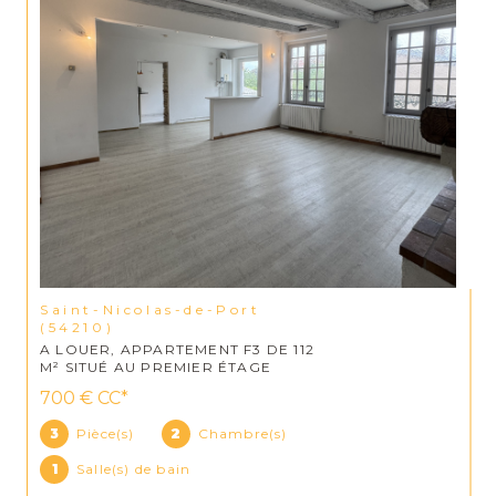
Saint-Nicolas-de-Port
(54210)
A LOUER, APPARTEMENT F3 DE 112
M² SITUÉ AU PREMIER ÉTAGE
700 €
CC*
3
Pièce(s)
2
Chambre(s)
1
Salle(s) de bain