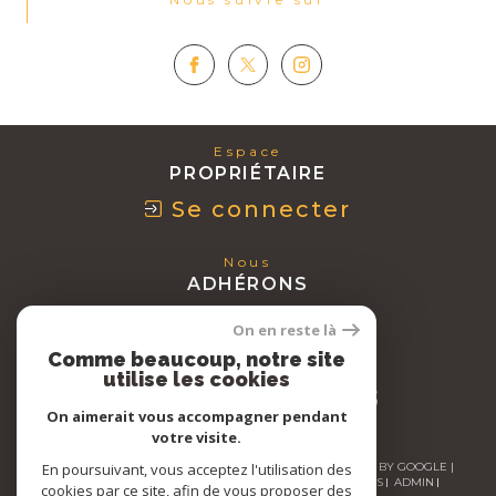
Espace
PROPRIÉTAIRE
Se connecter
Nous
ADHÉRONS
On en reste là
Comme beaucoup, notre site
utilise les cookies
On aimerait vous accompagner pendant
votre visite.
En poursuivant, vous acceptez l'utilisation des
© 2026 | TOUS DROITS RÉSERVÉS | TRADUCTION POWERED BY GOOGLE |
NOS HONORAIRES
PLAN DU SITE
MENTIONS LÉGALES
ADMIN
cookies par ce site, afin de vous proposer des