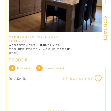
CONTACT
Vandoeuvre-lès-Nancy
(54500)
APPARTEMENT LUMINEUX EN
DERNIER ÉTAGE – 146 RUE GABRIEL
PÉRI,...
119 000 €
3
Pièce(s)
2
Chambre(s)
Sélectionner
Réf : 1224 JL
L'agence