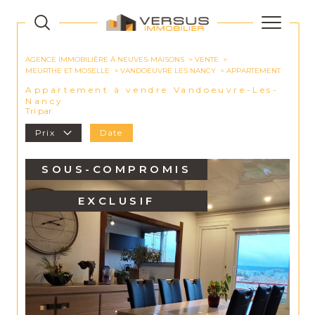
AGENCE IMMOBILIÈRE À NEUVES-MAISONS
VENTE
MEURTHE ET MOSELLE
VANDOEUVRE LES NANCY
APPARTEMENT
Appartement à vendre Vandoeuvre-Les-
Nancy
Tri par
Prix
Date
SOUS-COMPROMIS
EXCLUSIF