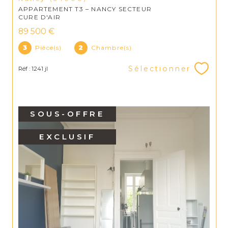
APPARTEMENT T3 – NANCY SECTEUR
CURE D'AIR
89 500 €
3
Pièce(s)
2
Chambre(s)
Sélectionner
Réf : 1241 jl
SOUS-OFFRE
EXCLUSIF