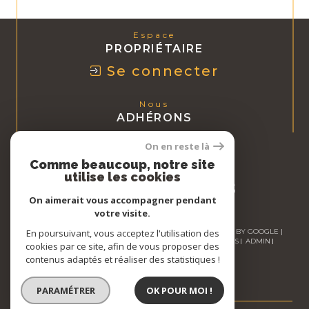
Espace
PROPRIÉTAIRE
Se connecter
Nous
ADHÉRONS
On en reste là
Comme beaucoup, notre site
utilise les cookies
On aimerait vous accompagner pendant
votre visite.
En poursuivant, vous acceptez l'utilisation des
© 2026 | TOUS DROITS RÉSERVÉS | TRADUCTION POWERED BY GOOGLE |
NOS HONORAIRES
PLAN DU SITE
MENTIONS LÉGALES
ADMIN
cookies par ce site, afin de vous proposer des
NOS LIENS
POLITIQUE RGPD
COOKIES
contenus adaptés et réaliser des statistiques !
PARAMÉTRER
OK POUR MOI !