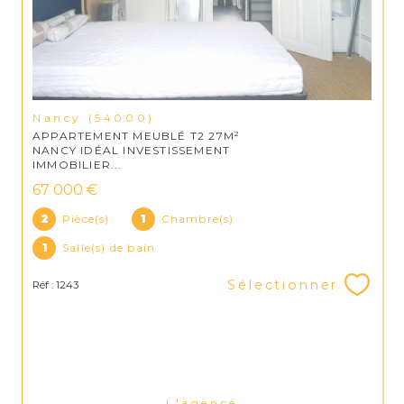
Nancy (54000)
APPARTEMENT MEUBLÉ T2 27M²
NANCY IDÉAL INVESTISSEMENT
IMMOBILIER...
67 000 €
2
Pièce(s)
1
Chambre(s)
1
Salle(s) de bain
Sélectionner
Réf : 1243
L'agence