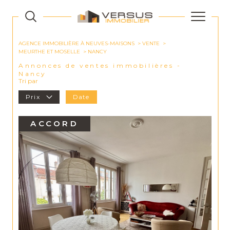
AGENCE IMMOBILIÈRE À NEUVES-MAISONS
VENTE
MEURTHE ET MOSELLE
NANCY
Annonces de ventes immobilières -
Nancy
Tri par
Prix
Date
ACCORD