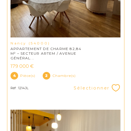
Nancy (54000)
APPARTEMENT DE CHARME 82,84
M² – SECTEUR ARTEM / AVENUE
GÉNÉRAL...
179 000 €
4
Pièce(s)
2
Chambre(s)
Sélectionner
Réf : 1214JL