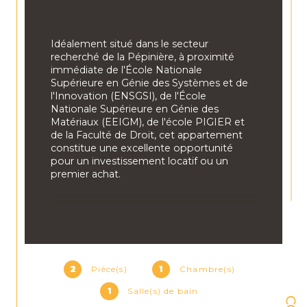
Idéalement situé dans le secteur 
recherché de la Pépinière, à proximité 
immédiate de l'École Nationale 
Supérieure en Génie des Systèmes et de 
l'Innovation (ENSGSI), de l'École 
Nationale Supérieure en Génie des 
Matériaux (EEIGM), de l'école PIGIER et 
de la Faculté de Droit, cet appartement 
constitue une excellente opportunité 
pour un investissement locatif ou un 
premier achat.
Au sein d'une petite copropriété de 
seulement 7 logements, découvrez ce T2 
meublé situé en rez-de-chaussée 
surélevé, bénéficiant d'une agréable vue 
sur le jardin collectif.
2
Pièce(s)
1
Chambre(s)
1
Salle(s) de bain
Le logement est composé d'une pièce 
de vie ouverte sur une petite cuisine, une 