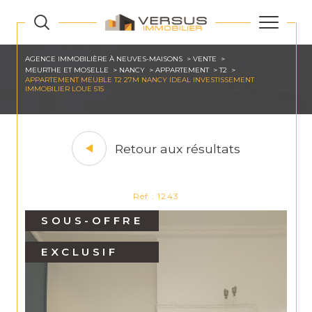
AGENCE IMMOBILIÈRE À NEUVES-MAISONS
VENTE
MEURTHE ET MOSELLE
NANCY
APPARTEMENT
T2
APPARTEMENT MEUBLE T2 27M NANCY IDEAL INVESTISSEMENT
IMMOBILIER LOUE 515
Retour aux résultats
Réf : 1243
SOUS-OFFRE
EXCLUSIF