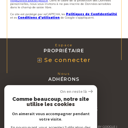
https://www.bloctel.gouv.fr
. Dans le cadre de la protection des Données
personnelles, nous vous invitons à ne pas inscrire de Données sensibles
dans le champ de saisie libre.
Ce site est protégé par reCAPTCHA, les
Politiques de Confidentialité
et es
Conditions d'utilisation
de Google s'appliquent.
Espace
PROPRIÉTAIRE
Se connecter
Nous
ADHÉRONS
On en reste là
Comme beaucoup, notre site
utilise les cookies
On aimerait vous accompagner pendant
votre visite.
© 2026 | TOUS DROITS RÉSERVÉS | TRADUCTION POWERED BY GOOGLE |
En poursuivant, vous acceptez l'utilisation des