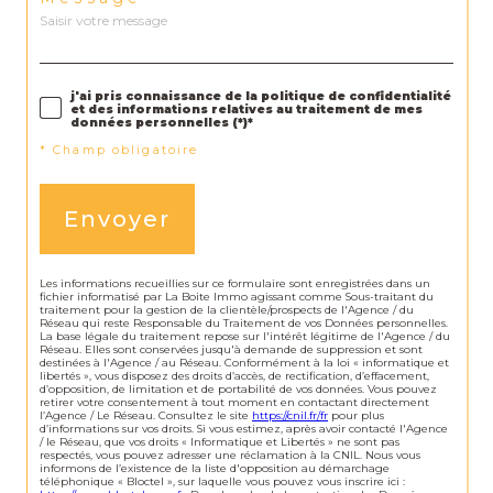
j'ai pris connaissance de la politique de confidentialité
et des informations relatives au traitement de mes
données personnelles (*)*
* Champ obligatoire
Envoyer
Les informations recueillies sur ce formulaire sont enregistrées dans un
fichier informatisé par La Boite Immo agissant comme Sous-traitant du
traitement pour la gestion de la clientèle/prospects de l'Agence / du
Réseau qui reste Responsable du Traitement de vos Données personnelles.
La base légale du traitement repose sur l'intérêt légitime de l'Agence / du
Réseau. Elles sont conservées jusqu'à demande de suppression et sont
destinées à l'Agence / au Réseau. Conformément à la loi « informatique et
libertés », vous disposez des droits d’accès, de rectification, d’effacement,
d’opposition, de limitation et de portabilité de vos données. Vous pouvez
retirer votre consentement à tout moment en contactant directement
l’Agence / Le Réseau. Consultez le site
https://cnil.fr/fr
pour plus
d’informations sur vos droits. Si vous estimez, après avoir contacté l'Agence
/ le Réseau, que vos droits « Informatique et Libertés » ne sont pas
respectés, vous pouvez adresser une réclamation à la CNIL. Nous vous
informons de l’existence de la liste d'opposition au démarchage
téléphonique « Bloctel », sur laquelle vous pouvez vous inscrire ici :