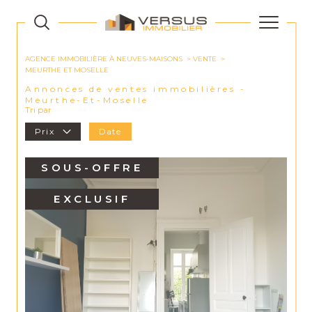
AGENCE IMMOBILIÈRE À NEUVES-MAISONS
VENTE
MEURTHE ET MOSELLE
Annonces de ventes immobilières -
Meurthe-Et-Moselle
Tri par
Prix
Date
SOUS-OFFRE
EXCLUSIF