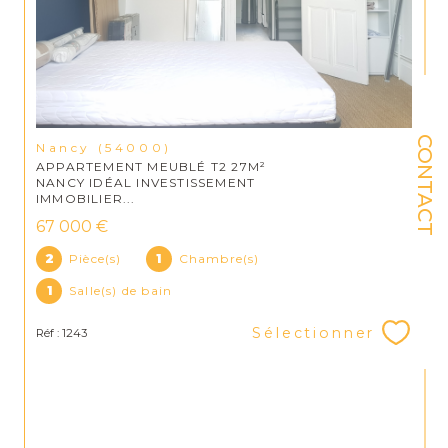
CONTACT
Nancy (54000)
APPARTEMENT MEUBLÉ T2 27M²
NANCY IDÉAL INVESTISSEMENT
IMMOBILIER...
67 000 €
2
Pièce(s)
1
Chambre(s)
1
Salle(s) de bain
Sélectionner
Réf : 1243