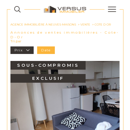
AGENCE IMMOBILIÈRE À NEUVES-MAISONS
VENTE
COTE D OR
Annonces de ventes immobilières - Cote-
D-Or
Tri par
Prix
Date
SOUS-COMPROMIS
EXCLUSIF