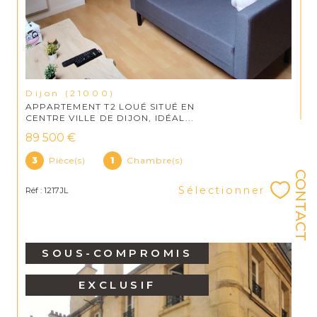
Dijon (21000)
APPARTEMENT T2 LOUÉ SITUÉ EN
CENTRE VILLE DE DIJON, IDÉAL...
89 500 €
3
Pièce(s)
1
Chambre(s)
CONTACT
Sélectionner
Réf : 1217JL
SOUS-COMPROMIS
EXCLUSIF