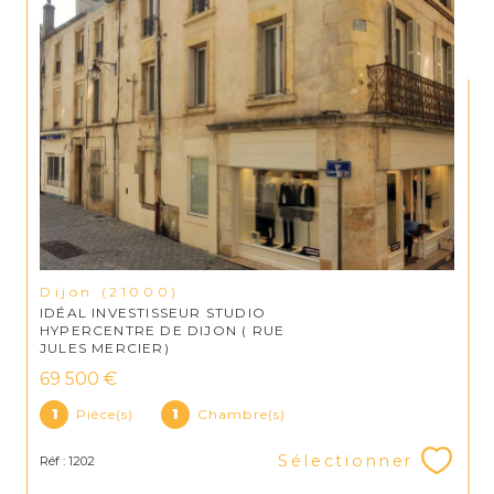
Dijon (21000)
IDÉAL INVESTISSEUR STUDIO
HYPERCENTRE DE DIJON ( RUE
JULES MERCIER)
69 500 €
1
Pièce(s)
1
Chambre(s)
Sélectionner
Réf : 1202