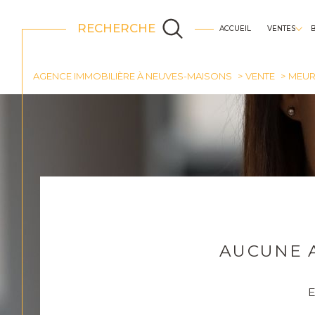
RECHERCHE
ACCUEIL
VENTES
appartements
AGENCE IMMOBILIÈRE À NEUVES-MAISONS
VENTE
MEUR
AUCUNE 
E