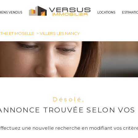
BIENS VENDUS
LOCATIONS
ESTIMATI
maisons
THE ET MOSELLE
VILLERS LES NANCY
Désolé,
ANNONCE TROUVÉE SELON VOS 
ffectuez une nouvelle recherche en modifiant vos critèr