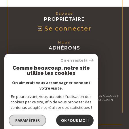
Espace
PROPRIÉTAIRE
Se connecter
Nous
ADHÉRONS
On en reste là
Comme beaucoup, notre site
utilise les cookies
On aimerait vous accompagner pendant
votre visite.
© 2026 | TOUS DROITS RÉSERVÉS | TRADUCTION POWERED BY GOOGLE |
En poursuivant, vous acceptez l'utilisation des
NOS HONORAIRES
PLAN DU SITE
MENTIONS LÉGALES
ADMIN
cookies par ce site, afin de vous proposer des
NOS LIENS
POLITIQUE RGPD
COOKIES
contenus adaptés et réaliser des statistiques !
PARAMÉTRER
OK POUR MOI !