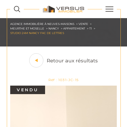
AGENCE IMMOBILIÈRE À NEUVES-MAISONS
VENTE
MEURTHE ET MOSELLE
NANCY
APPARTEMENT
T1
STUDIO 24M NANCY FAC DE LETTRES
Retour aux résultats
Réf : 1031-JC-15
VENDU