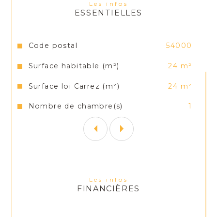
Les infos
ESSENTIELLES
Tél : 03.83.17.22.92
Mail : jeremy.crevon@versus-
Caractéristiques
Valeurs
Code postal
54000
immobilier.com
Surface habitable (m²)
24 m²
Surface loi Carrez (m²)
24 m²
Nombre de chambre(s)
1
Les infos
FINANCIÈRES