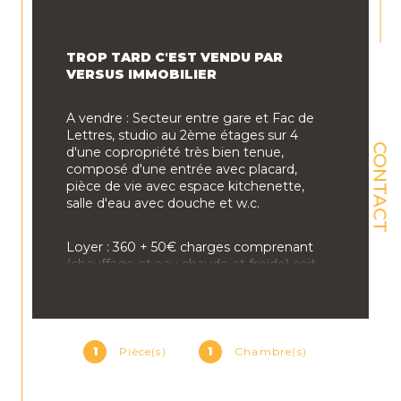
TROP TARD C'EST VENDU PAR 
VERSUS IMMOBILIER
A vendre : Secteur entre gare et Fac de 
Lettres, studio au 2ème étages sur 4 
CONTACT
d'une copropriété très bien tenue, 
composé d'une entrée avec placard, 
pièce de vie avec espace kitchenette, 
salle d'eau avec douche et w.c.
Loyer : 360 + 50€ charges comprenant 
(chauffage et eau chaude et froide) soit 
une rentabilité de 7% net
Agence Versus Immobilier
1
Pièce(s)
1
Chambre(s)
Conseillé transaction : Mr CREVON 
Jérémy