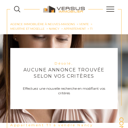
AGENCE IMMOBILIÈRE À NEUVES-MAISONS
VENTE
MEURTHE ET MOSELLE
NANCY
APPARTEMENT
T1
Désolé,
AUCUNE ANNONCE TROUVÉE
SELON VOS CRITÈRES
Effectuez une nouvelle recherche en modifiant vos
critères
Appartement T1 à vendre Nancy