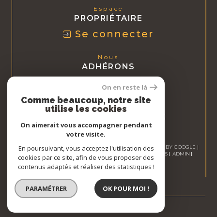
Espace
PROPRIÉTAIRE
Se connecter
Nous
ADHÉRONS
On en reste là
Comme beaucoup, notre site
utilise les cookies
On aimerait vous accompagner pendant
votre visite.
© 2026 | TOUS DROITS RÉSERVÉS | TRADUCTION POWERED BY GOOGLE |
En poursuivant, vous acceptez l'utilisation des
NOS HONORAIRES
PLAN DU SITE
MENTIONS LÉGALES
ADMIN
cookies par ce site, afin de vous proposer des
NOS LIENS
POLITIQUE RGPD
COOKIES
contenus adaptés et réaliser des statistiques !
PARAMÉTRER
OK POUR MOI !