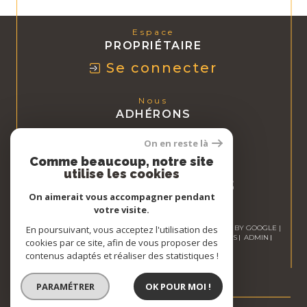
Espace
PROPRIÉTAIRE
Se connecter
Nous
ADHÉRONS
On en reste là
Comme beaucoup, notre site
utilise les cookies
On aimerait vous accompagner pendant
votre visite.
© 2026 | TOUS DROITS RÉSERVÉS | TRADUCTION POWERED BY GOOGLE |
En poursuivant, vous acceptez l'utilisation des
NOS HONORAIRES
PLAN DU SITE
MENTIONS LÉGALES
ADMIN
cookies par ce site, afin de vous proposer des
NOS LIENS
POLITIQUE RGPD
COOKIES
contenus adaptés et réaliser des statistiques !
PARAMÉTRER
OK POUR MOI !