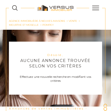
AGENCE IMMOBILIÈRE À NEUVES-MAISONS
VENTE
MEURTHE ET MOSELLE
POMPEY
Désolé,
AUCUNE ANNONCE TROUVÉE
SELON VOS CRITÈRES
Effectuez une nouvelle recherche en modifiant vos
critères
Annonces de ventes immobilières -