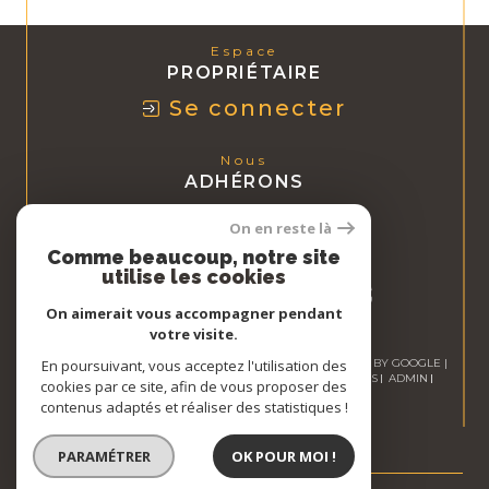
Espace
PROPRIÉTAIRE
Se connecter
Nous
ADHÉRONS
On en reste là
Comme beaucoup, notre site
utilise les cookies
On aimerait vous accompagner pendant
votre visite.
© 2026 | TOUS DROITS RÉSERVÉS | TRADUCTION POWERED BY GOOGLE |
En poursuivant, vous acceptez l'utilisation des
NOS HONORAIRES
PLAN DU SITE
MENTIONS LÉGALES
ADMIN
cookies par ce site, afin de vous proposer des
NOS LIENS
POLITIQUE RGPD
COOKIES
contenus adaptés et réaliser des statistiques !
PARAMÉTRER
OK POUR MOI !