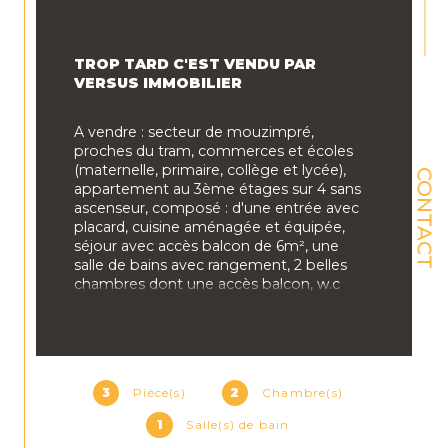
TROP TARD C'EST VENDU PAR 
VERSUS IMMOBILIER
A vendre : secteur de mouzimpré, 
proches du tram, commerces et écoles 
(maternelle, primaire, collège et lycée), 
CONTACT
appartement au 3ème étages sur 4 sans 
ascenseur, composé : d'une entrée avec 
placard, cuisine aménagée et équipée, 
séjour avec accès balcon de 6m², une 
salle de bains avec rangement, 2 belles 
chambres dont une accès balcon, w.c 
séparé, débarras.
Charges : 170€/mois chauffage, eau 
chaude et froide, syndic, assurance copro, 
espace vert, électricité et entretien 
3
Pièce(s)
2
Chambre(s)
communs, fond travaux.
1
Salle(s) de bain