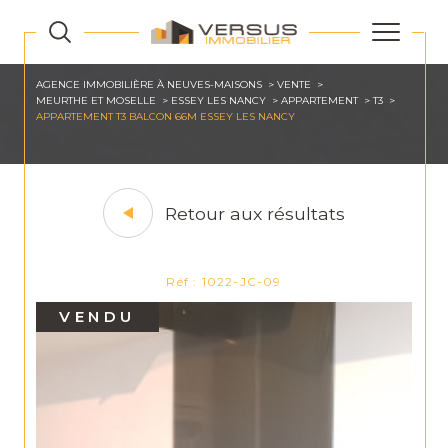
AGENCE IMMOBILIÈRE À NEUVES-MAISONS
VENTE
MEURTHE ET MOSELLE
ESSEY LES NANCY
APPARTEMENT
T3
APPARTEMENT T3 BALCON 66M ESSEY LES NANCY
Retour aux résultats
Réf : 1022-JC-09
VENDU