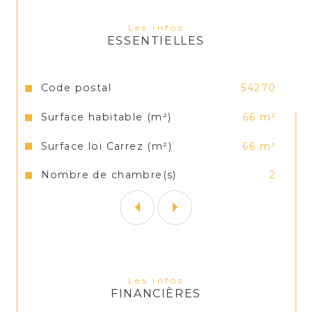
Agence Versus Immobilier
Les infos
ESSENTIELLES
Conseillé transaction  Mr CREVON Jérémy
Tél : 03.83.17.22.92
Caractéristiques
Valeurs
Code postal
54270
Mail : jeremy.crevon@versus-
Surface habitable (m²)
66 m²
immobilier.com
Surface loi Carrez (m²)
66 m²
Nombre de chambre(s)
2
Les infos
FINANCIÈRES