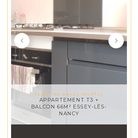
Essey-lès-Nancy (54270)
APPARTEMENT T3 +
BALCON 66M² ESSEY-LÈS-
NANCY