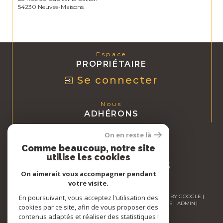
54230 Neuves-Maisons
Espace
PROPRIÉTAIRE
Se connecter
Nous
ADHÉRONS
On en reste là
Comme beaucoup, notre site
utilise les cookies
On aimerait vous accompagner pendant
votre visite.
© 2026 | TOUS DROITS RÉSERVÉS | TRADUCTION POWERED BY GOOGLE |
En poursuivant, vous acceptez l'utilisation des
NOS HONORAIRES
PLAN DU SITE
MENTIONS LÉGALES
ADMIN
cookies par ce site, afin de vous proposer des
NOS LIENS
POLITIQUE RGPD
COOKIES
contenus adaptés et réaliser des statistiques !