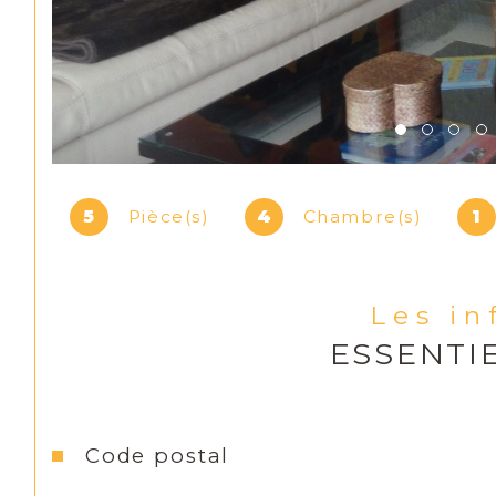
5
Pièce(s)
4
Chambre(s)
1
Les i
ESSENTI
Caractéristiques
Valeurs
Code postal