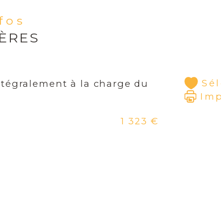
Par
nfos
IÈRES
Con
ren
50 
Sé
ntégralement à la charge du
Im
1 323 €