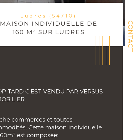
Ludres (54710)
MAISON INDIVIDUELLE DE
CONTACT
160 M² SUR LUDRES
P TARD C'EST VENDU PAR VERSUS 
OBILIER
che commerces et toutes 
modités. Cette maison individuelle 
ristiques
Valeurs
mbre de pièces
160m² est composée: