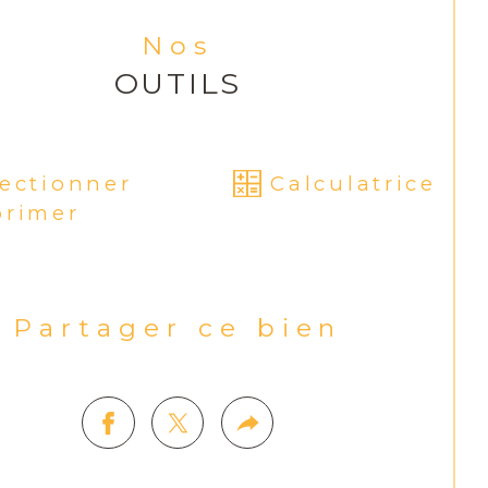
celle de terrain = 620m²
Nos
OUTILS
tact pour visite et/ou 
seignements : Mr Lombardozzi au 07 
69 83 26
lectionner
Calculatrice
primer
Partager ce bien