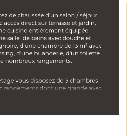
mbre de niveaux
rez de chaussée d'un salon / séjour 
de salle de bains
 accès direct sur terrasse et jardin, 
ne cuisine entièrement équipée, 
de salle d'eau
ne salle  de bains avec douche et 
gnoire, d'une chambre de 13 m² avec 
ssing, d'une buanderie, d'un toilette 
de nombreux rangements.
'étage vous disposez de 3 chambres 
c rangements dont une grande avec 
con, un espace mezzanine bureau, 
 salle d'eau , un WC .
ble garage