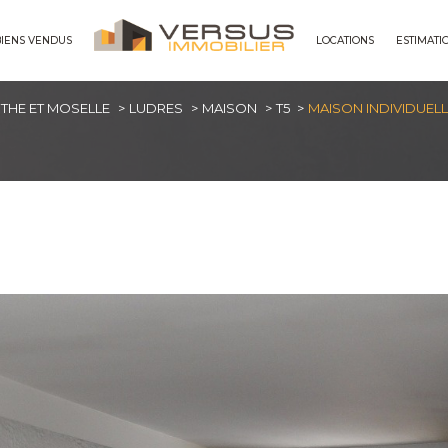
BIENS VENDUS
LOCATIONS
ESTIMATI
maisons
THE ET MOSELLE
LUDRES
MAISON
T5
MAISON INDIVIDUELL