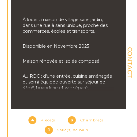
À
 louer : maison de village sans jardin, 
dans une rue à sens unique, proche des 
commerces, écoles et transports.
Disponible en Novembre 2025 
CONTACT
Maison rénovée et isolée composé :
Au RDC : d'une entrée, cuisine aménagée 
et semi-équipée ouverte sur séjour de 
33m², buanderie et w.c séparé,
À 
l'étage : 2 belles chambres dont une 
avec dressing, une chambre mezzanine 
et un espace bureau,
4
Pièce(s)
3
Chambre(s)
2eme étage : 1 chambre mansardée
1
Salle(s) de bain