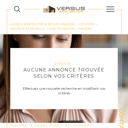
AGENCE IMMOBILIÈRE À NEUVES-MAISONS
LOCATION
MEURTHE ET MOSELLE
PONT ST VINCENT
MAISON
Désolé,
AUCUNE ANNONCE TROUVÉE
SELON VOS CRITÈRES
Effectuez une nouvelle recherche en modifiant vos
critères
CONTACT
Maison à louer Pont-St-Vincent