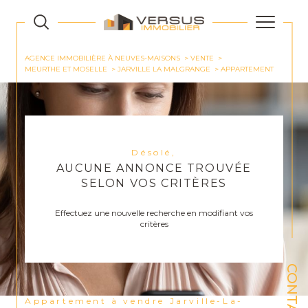
AGENCE IMMOBILIÈRE À NEUVES-MAISONS
VENTE
MEURTHE ET MOSELLE
JARVILLE LA MALGRANGE
APPARTEMENT
Désolé,
AUCUNE ANNONCE TROUVÉE
SELON VOS CRITÈRES
Effectuez une nouvelle recherche en modifiant vos
critères
CONTACT
Appartement à vendre Jarville-La-