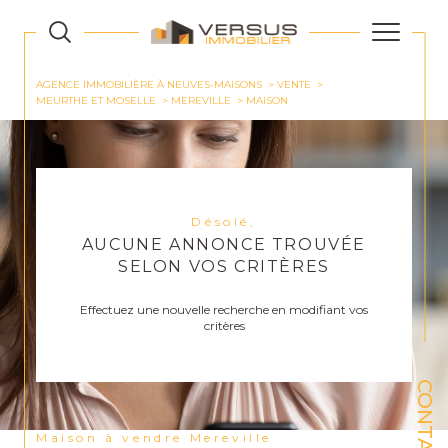
AGENCE IMMOBILIÈRE À NEUVES-MAISONS
VENTE
MEURTHE ET MOSELLE
MEREVILLE
MAISON
Désolé,
AUCUNE ANNONCE TROUVÉE
SELON VOS CRITÈRES
Effectuez une nouvelle recherche en modifiant vos
critères
CONTACT
Maison à vendre Mereville