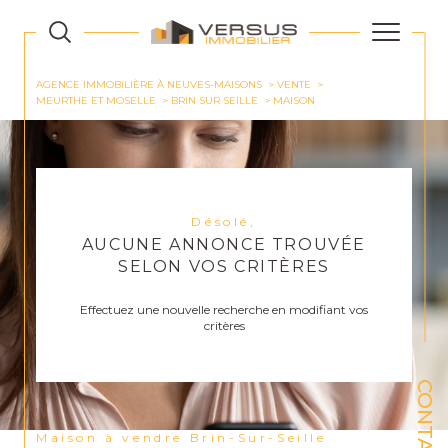
AGENCE IMMOBILIÈRE À NEUVES-MAISONS
VENTE
MEURTHE ET MOSELLE
BRIN SUR SEILLE
MAISON
Désolé,
AUCUNE ANNONCE TROUVÉE
SELON VOS CRITÈRES
Effectuez une nouvelle recherche en modifiant vos
critères
CONTACT
Maison à vendre Brin-Sur-Seille