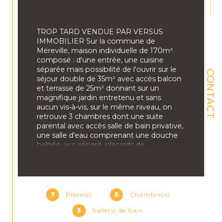
TROP TARD VENDUE PAR VERSUS 
IMMOBILIER Sur la commune de 
Méreville, maison individuelle de 170m² 
composé : d'une entrée, une cuisine 
séparée mais possibilité de l'ouvrir sur le 
CONTACT
séjour double de 35m² avec accès balcon 
et terrasse de 25m² donnant sur un 
magnifique jardin entretenu et sans 
aucun vis-à-vis, sur le même niveau, on 
retrouve 3 chambres dont une suite 
parental avec accès salle de bain privative, 
une salle d'eau comprenant une douche 
balnéo, w.c séparé, placards de 
rangements, au sous-sol : idéal pour une 
profession libérale ou un entrepreneur : 
cuisine d'été, 2 chambres, salle de bain 
avec w.c, atelier, chaufferie, garage avec 
porte automatique et abri de jardin.
7
Pièce(s)
5
Chambre(s)
3
Salle(s) de bain
Terrain 768m²