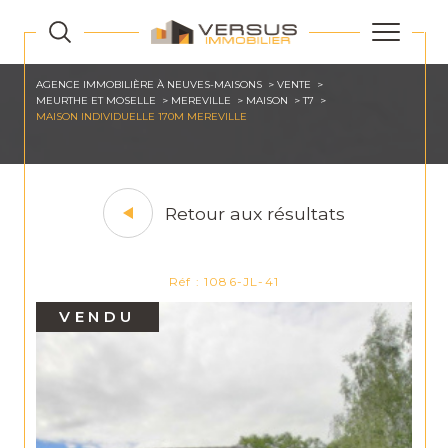
AGENCE IMMOBILIÈRE À NEUVES-MAISONS
VENTE
MEURTHE ET MOSELLE
MEREVILLE
MAISON
T7
MAISON INDIVIDUELLE 170M MEREVILLE
Retour aux résultats
Réf : 1086-JL-41
VENDU