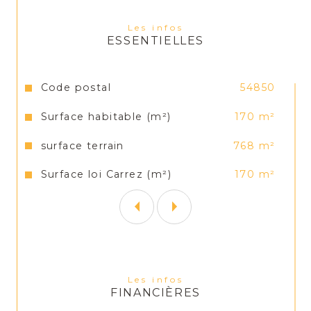
Les infos
ESSENTIELLES
Les informations sur les risques auxquels ce bien est 
exposé sont disponibles sur le site 
Géorisques
Caractéristiques
Valeurs
Code postal
54850
Surface habitable (m²)
170 m²
surface terrain
768 m²
Surface loi Carrez (m²)
170 m²
Les infos
FINANCIÈRES