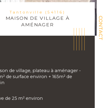
Tantonville (54116)
MAISON DE VILLAGE À
CONTACT
AMÉNAGER
son de village, plateau à aménager - 
m² de surface environ + 165m² de 
in 
ve de 25 m² environ 
ristiques
Valeurs
mbre de pièces