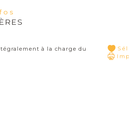
nfos
IÈRES
Sé
ntégralement à la charge du
Im