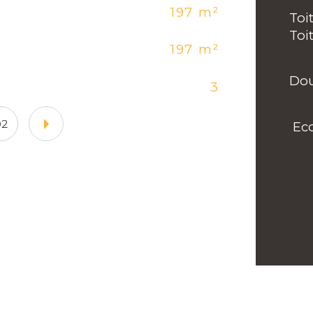
197 m²
No
Toi
Toi
197 m²
Mu
Dou
3
No
02
 Ec