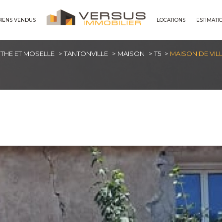
BIENS VENDUS
LOCATIONS
ESTIMATI
maisons
THE ET MOSELLE
TANTONVILLE
MAISON
T5
MAISON DE VIL