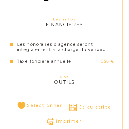
Electricité incluant le chauffage : environ 
135€/mois
Les infos
FINANCIÈRES
Taxe foncière 556€
Les honoraires d'agence seront
Un bien idéal pour accueillir une famille en 
intégralement à la charge du vendeur
quête de confort et de tranquillité.
Taxe foncière annuelle
556 €
Nos
OUTILS
Sélectionner
Calculatrice
Imprimer