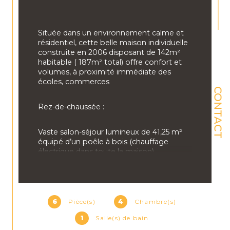
Située dans un environnement calme et 
résidentiel, cette belle maison individuelle 
construite en 2006 disposant de 142m² 
habitable ( 187m² total) offre confort et 
volumes, à proximité immédiate des 
écoles, commerces
CONTACT
Rez-de-chaussée :
Vaste salon-séjour lumineux de 41,25 m² 
équipé d’un poêle à bois (chauffage 
électrique dans toute la maison),
Cuisine équipée donnant accès direct à 
une terrasse de 45 m² avec store 
électrique et jardin,
6
Pièce(s)
4
Chambre(s)
1
Salle(s) de bain
Buanderie avec rangements,