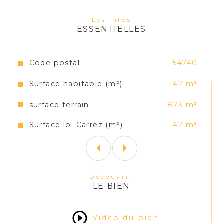
WC indépendant,
Les infos
ESSENTIELLES
Double garage avec porte motorisée et 
accès au jardin.
Caractéristiques
Valeurs
Code postal
54740
Etage :
Surface habitable (m²)
142 m²
4 chambres spacieuses avec rangements 
surface terrain
873 m²
(entre 12 m² et 24 m²),
Surface loi Carrez (m²)
142 m²
Salle de bains fonctionnelle avec douche 
et baignoire,
1 WC
Découvrir
LE BIEN
Prestations : double vitrage, volets 
électriques au rez-de-chaussée, 
dépendance sous terrasse 25m², terrain 
Vidéo du bien
clos 873m² et arboré.