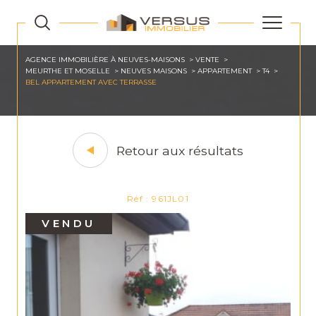
AGENCE IMMOBILIÈRE À NEUVES-MAISONS
VENTE
MEURTHE ET MOSELLE
NEUVES MAISONS
APPARTEMENT
T4
BEL APPARTEMENT AVEC TERRASSE
Retour aux résultats
Réf : 961JL01
VENDU