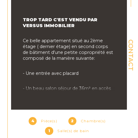
TROP TARD C'EST VENDU PAR 
VERSUS IMMOBILIER
Ce belle appartement situé au 2ème 
CONTACT
étage ( dernier étage) en second corps 
de bâtiment d'une petite copropriété est 
composé de la manière suivante:
- Une entrée avec placard
- Un beau salon séjour de 36m² en accès 
à la terrasse de 16m²
- Une cuisine semi ouverte de 14m²
4
Pièce(s)
2
Chambre(s)
- 2 chambres de 13m² et 15 m²
1
Salle(s) de bain