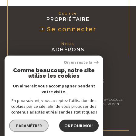
Espace
PROPRIÉTAIRE
Se connecter
Nous
ADHÉRONS
On en reste là
Comme beaucoup, notre site
utilise les cookies
On aimerait vous accompagner pendant
votre visite.
En poursuivant, vous acceptez l'utilisation des
© 2026 | TOUS DROITS RÉSERVÉS | TRADUCTION POWERED BY GOOGLE |
NOS HONORAIRES
PLAN DU SITE
MENTIONS LÉGALES
ADMIN
cookies par ce site, afin de vous proposer des
NOS LIENS
POLITIQUE RGPD
COOKIES
contenus adaptés et réaliser des statistiques !
PARAMÉTRER
OK POUR MOI !