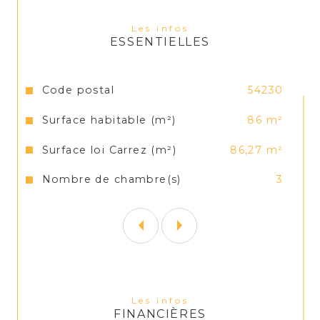
- 1 chambre 9m²
Les infos
ESSENTIELLES
- 1WC
Caractéristiques
Valeurs
Code postal
54230
- 1 salle de bain
Surface habitable (m²)
86 m²
2ème niveau :
Surface loi Carrez (m²)
86,27 m²
- Une mezzanine de 10m² 
Nombre de chambre(s)
3
Double vitrage PVC 
Chauffage individuel gaz
Faibles charges de copropriété 
Les infos
FINANCIÈRES