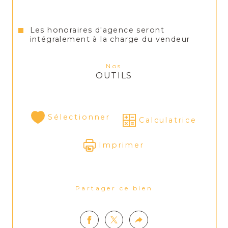
Pas de travaux prévus dans la copropriété
Les honoraires d'agence seront
Proche toutes commodités
intégralement à la charge du vendeur
Nos
Pour tout renseignement ou visite 
OUTILS
contactez Mme LOMBARDOZZI 07 50 
69 83 26
Sélectionner
Calculatrice
Imprimer
Partager ce bien