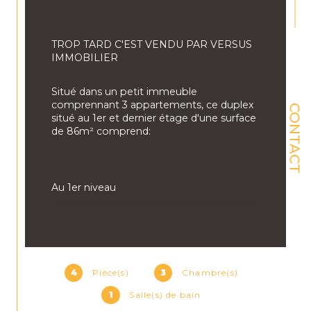
TROP TARD C'EST VENDU PAR VERSUS 
IMMOBILIER
Situé dans un petit immeuble 
comprennant 3 appartements, ce duplex 
CONTACT
situé au 1er et dernier étage d'une surface 
de 86m² comprend:
Au 1er niveau 
- Un beau salon séjour avec cuisine 
ouverte le tout pour une surface de 37m² 
- 1 chambre 12m²
4
Pièce(s)
3
Chambre(s)
1
Salle(s) de bain
- 1 chambre 10m²