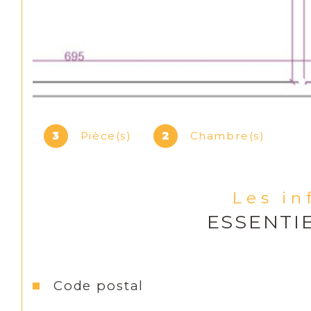
3
Pièce(s)
2
Chambre(s)
Les i
ESSENTI
Caractéristiques
Valeurs
Code postal