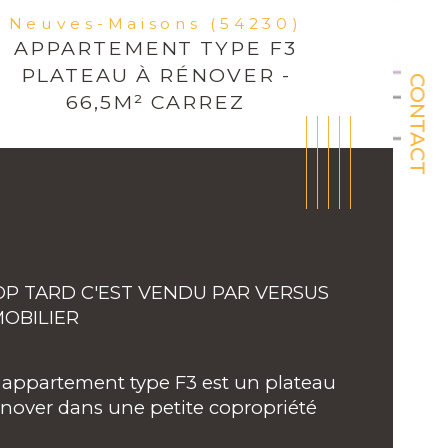
Neuves-Maisons (54230)
APPARTEMENT TYPE F3
PLATEAU À RÉNOVER -
CONTACT
66,5M² CARREZ
P TARD C'EST VENDU PAR VERSUS 
OBILIER
 appartement type F3 est un plateau 
énover dans une petite copropriété 
ristiques
Valeurs
mbre de pièces