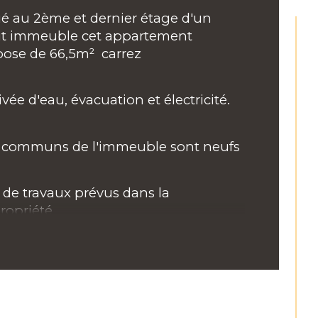
age
ué au 2ème et dernier étage d'un 
it immeuble cet appartement 
mbre de niveaux
pose de 66,5m²  carrez
rivée d'eau, évacuation et électricité.
 communs de l'immeuble sont neufs
 de travaux prévus dans la 
ropriété
ble charges
SUS IMMOBILIER