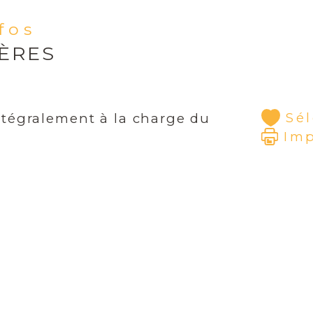
nfos
Pou
de 
IÈRES
83 
Sé
ntégralement à la charge du
Im