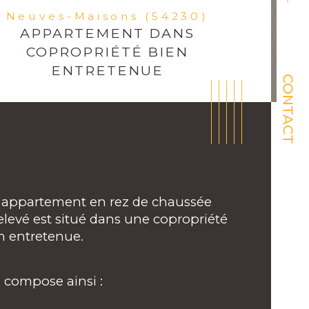
Neuves-Maisons (54230)
APPARTEMENT DANS
COPROPRIÉTÉ BIEN
ENTRETENUE
CONTACT
 appartement en rez de chaussée 
elevé est situé dans une copropriété 
n entretenue.
se compose ainsi :
ristiques
Valeurs
mbre de pièces