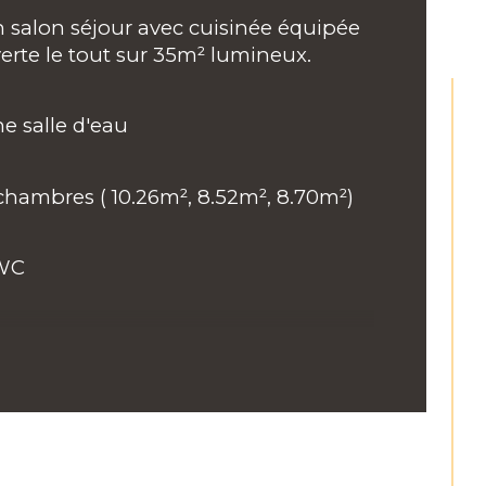
de salle d'eau
n salon séjour avec cuisinée équipée 
erte le tout sur 35m² lumineux.
isine
ne salle d'eau 
pe de cuisine
 chambres ( 10.26m², 8.52m², 8.70m²)
 WC 
lement compris : une cave, et une 
ce de parking privative extérieure
uffage individuel gaz 