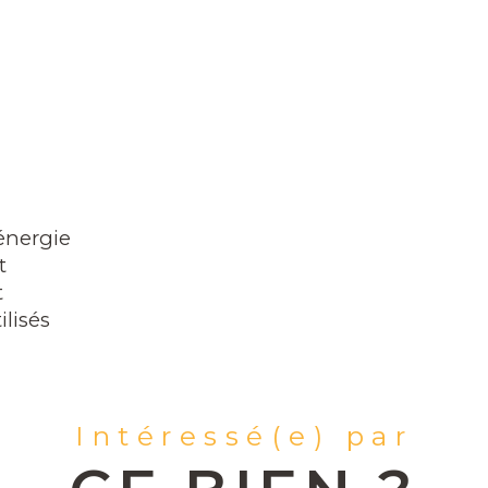
énergie
t
t
ilisés
Intéressé(e) par