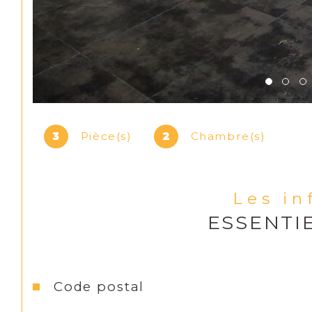
3
Pièce(s)
2
Chambre(s)
Les i
ESSENTI
Caractéristiques
Valeurs
Code postal