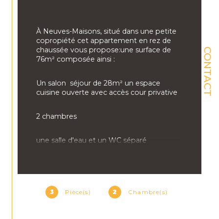
À Neuves-Maisons, situé dans une petite 
copropiété cet appartement en rez de 
chaussée vous propose:une surface de 
CONTACT
76m² composée ainsi :
Un salon  séjour de 28m² un espace 
cuisine ouverte avec accès cour privative
2 chambres 
une salle d'eau et un WC séparé 
Syndic bénévole faibles charges 
Double vitrage PVC volets roulants 
3
Pièce(s)
2
Chambre(s)
Chauffage individuel gaz