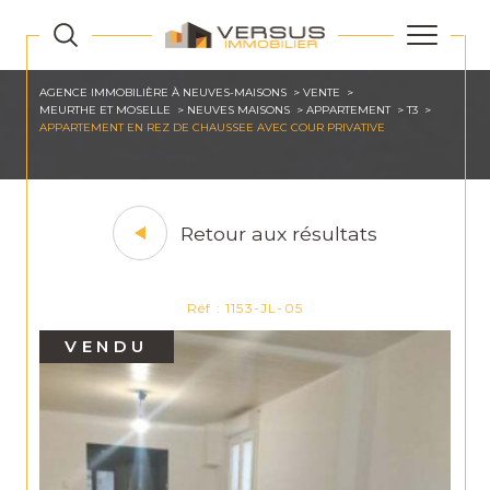
AGENCE IMMOBILIÈRE À NEUVES-MAISONS
VENTE
MEURTHE ET MOSELLE
NEUVES MAISONS
APPARTEMENT
T3
APPARTEMENT EN REZ DE CHAUSSEE AVEC COUR PRIVATIVE
Retour aux résultats
Réf : 1153-JL-05
VENDU