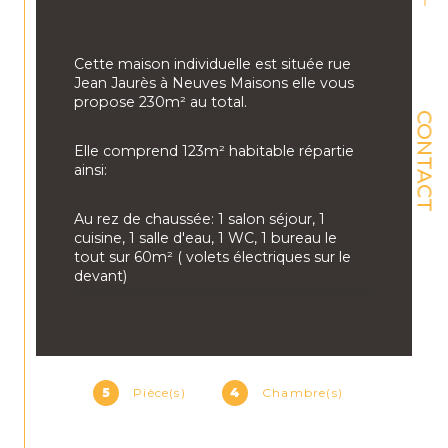
Cette maison individuelle est située rue 
Jean Jaurès à Neuves Maisons elle vous 
propose 230m² au total.
CONTACT
Elle comprend 123m² habitable répartie 
ainsi:
Au rez de chaussée: 1 salon séjour, 1 
cuisine, 1 salle d'eau, 1 WC, 1 bureau le 
tout sur 60m² ( volets électriques sur le 
devant) 
Au 1er étage : 3 chambres et 1 salle d'eau 
avec WC ( double vitrage PVC et volets 
electriques ) 
5
Pièce(s)
4
Chambre(s)
Au sous sol vous trouverez : une grande 
buanderie, 2 caves, 1 pièce