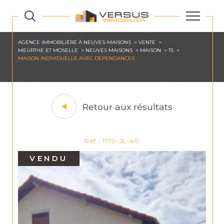
AGENCE IMMOBILIÈRE À NEUVES-MAISONS
VENTE
MEURTHE ET MOSELLE
NEUVES MAISONS
MAISON
T5
MAISON INDIVIDUELLE AVEC DEPENDANCES
Retour aux résultats
Réf : 1179-JL-40
VENDU