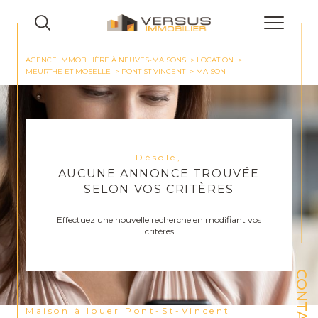
AGENCE IMMOBILIÈRE À NEUVES-MAISONS
LOCATION
MEURTHE ET MOSELLE
PONT ST VINCENT
MAISON
Désolé,
AUCUNE ANNONCE TROUVÉE
SELON VOS CRITÈRES
Effectuez une nouvelle recherche en modifiant vos
critères
CONTACT
Maison à louer Pont-St-Vincent