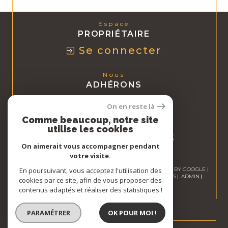
Espace
PROPRIÉTAIRE
Se connecter
Nous
ADHÉRONS
On en reste là
Comme beaucoup, notre site
utilise les cookies
On aimerait vous accompagner pendant
votre visite.
© 2026 | TOUS DROITS RÉSERVÉS | TRADUCTION POWERED BY GOOGLE |
En poursuivant, vous acceptez l'utilisation des
NOS HONORAIRES
PLAN DU SITE
MENTIONS LÉGALES
ADMIN
cookies par ce site, afin de vous proposer des
NOS LIENS
POLITIQUE RGPD
COOKIES
contenus adaptés et réaliser des statistiques !
PARAMÉTRER
OK POUR MOI !