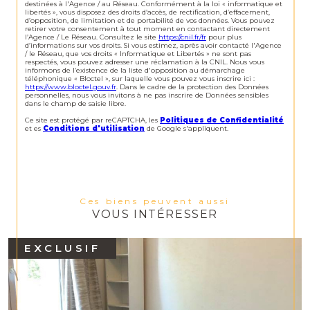
destinées à l'Agence / au Réseau. Conformément à la loi « informatique et
libertés », vous disposez des droits d’accès, de rectification, d’effacement,
d’opposition, de limitation et de portabilité de vos données. Vous pouvez
retirer votre consentement à tout moment en contactant directement
l’Agence / Le Réseau. Consultez le site
https://cnil.fr/fr
pour plus
d’informations sur vos droits. Si vous estimez, après avoir contacté l'Agence
/ le Réseau, que vos droits « Informatique et Libertés » ne sont pas
respectés, vous pouvez adresser une réclamation à la CNIL. Nous vous
informons de l’existence de la liste d'opposition au démarchage
téléphonique « Bloctel », sur laquelle vous pouvez vous inscrire ici :
https://www.bloctel.gouv.fr
. Dans le cadre de la protection des Données
personnelles, nous vous invitons à ne pas inscrire de Données sensibles
dans le champ de saisie libre.
Ce site est protégé par reCAPTCHA, les
Politiques de Confidentialité
et es
Conditions d'utilisation
de Google s'appliquent.
Ces biens peuvent aussi
VOUS INTÉRESSER
EXCLUSIF