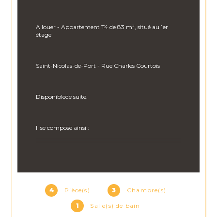
A louer - Appartement T4 de 83 m², situé au 1er 
étage
Saint-Nicolas-de-Port - Rue Charles Courtois
Disponiblede suite.
Il se compose ainsi :
- Une entrée
- Une cuisine semi-équipée (four, plaque, hotte)
- 3 chambres
4
Pièce(s)
3
Chambre(s)
- Une salle de bain
1
Salle(s) de bain