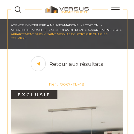
AGENCE IMMOBILIÈRE À NEUVES-MAISONS
LOCATION
MEURTHE ET MOSELLE
ST NICOLAS DE PORT
APPARTEMENT
T4
APPARTEMENT F4 83 M SAINT NICOLAS DE PORT RUE CHARLES
COURTOIS
Retour aux résultats
Réf : G067-TL-48
EXCLUSIF