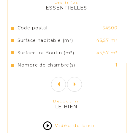
Les infos
ESSENTIELLES
Loyer : 410 € + 40 € de charges (comprenant la 
taxe d’ordures ménagères, l’eau froide et l’entretien 
de la chaudière)
Caractéristiques
Valeurs
Code postal
54500
Honoraires 410€
Surface habitable (m²)
45,57 m²
Dépôt de garantie 410€
Surface loi Boutin (m²)
45,57 m²
Nombre de chambre(s)
1
Découvrir
LE BIEN
Vidéo du bien