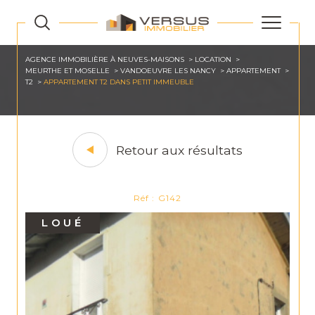
AGENCE IMMOBILIÈRE À NEUVES-MAISONS
LOCATION
MEURTHE ET MOSELLE
VANDOEUVRE LES NANCY
APPARTEMENT
T2
APPARTEMENT T2 DANS PETIT IMMEUBLE
Retour aux résultats
Réf : G142
LOUÉ