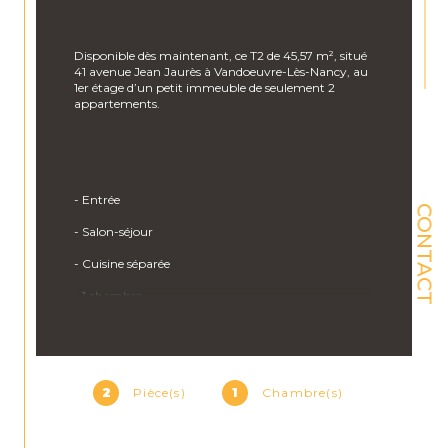
Disponible dès maintenant, ce T2 de 45,57 m², situé 
41 avenue Jean Jaurès à Vandoeuvre-Lès-Nancy, au 
1er étage d’un petit immeuble de seulement 2 
appartements.
- Entrée
CONTACT
- Salon-séjour
- Cuisine séparée
- 1 chambre
- Salle d’eau avec WC
- Cave (parfaite pour ranger un vélo ou du 
stockage)
2
Pièce(s)
1
Chambre(s)
Chauffage individuel au gaz