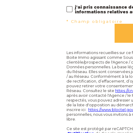
j'ai pris connaissance de
informations relatives 
* Champ obligatoire
Les informations recueillies sur ce
Boite Immo agissant comme Sous-tr
clientèle/prospects de l'Agence /
Données personnelles. La base léga
du Réseau. Elles sont conservées 
/ au Réseau. Conformément à la loi 
de rectification, d’effacement, d’o
pouvez retirer votre consentemen
Réseau. Consultez le site
https://cnil
après avoir contacté l'Agence / le 
respectés, vous pouvez adresser u
de la liste d'opposition au démarc
inscrire ici :
https://www.bloctel.gou
personnelles, nous vous invitons à
libre.
Ce site est protégé par reCAPTCH