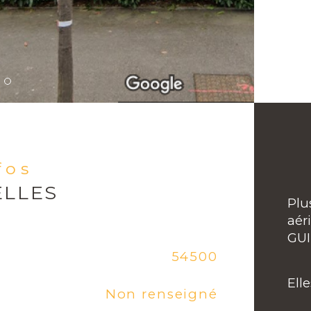
nfos
ELLES
Plu
aér
GU
Caracté
54500
Co
Ell
Non renseigné
Me