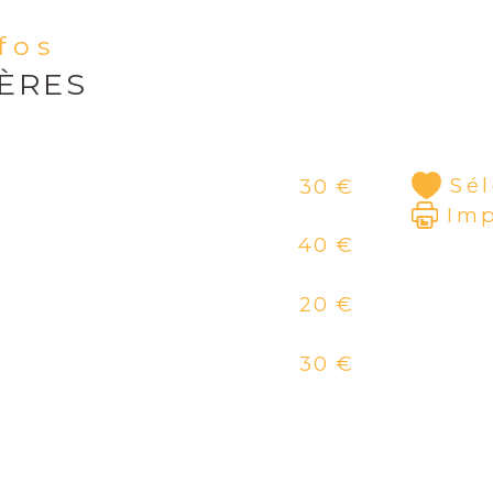
nfos
IÈRES
Sé
30 €
Im
40 €
20 €
30 €