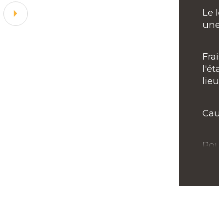
Le 
une
Fra
l'ét
lie
Cau
Pou
con
con