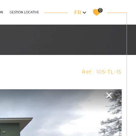
Langue
0
FR
ON
GESTION LOCATIVE
autres
Réf : 105-TL-15