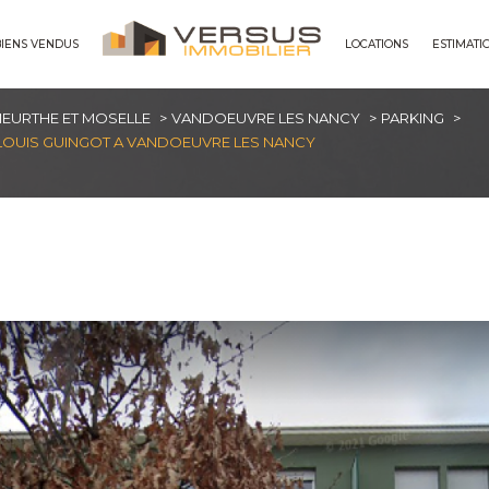
BIENS VENDUS
LOCATIONS
ESTIMATI
maisons
EURTHE ET MOSELLE
VANDOEUVRE LES NANCY
PARKING
 LOUIS GUINGOT A VANDOEUVRE LES NANCY