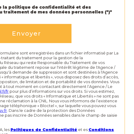
 la politique de confidentialité et des
au traitement de mes données personnelles (*)*
Envoyer
 formulaire sont enregistrées dans un fichier informatisé par La
aitant du traitement pour la gestion de la
 du Réseau qui reste Responsable du Traitement de vos
le du traitement repose sur l'intérêt légitime de l'Agence /
jusqu'à demande de suppression et sont destinées à l'Agence
« informatique et libertés », vous disposez des droits d’accès,
pposition, de limitation et de portabilité de vos données. Vous
t à tout moment en contactant directement l’Agence / Le
.fr/fr
pour plus d’informations sur vos droits. Si vous estimez,
Réseau, que vos droits « Informatique et Libertés » ne sont pas
ne réclamation à la CNIL. Nous vous informons de l’existence
hage téléphonique « Bloctel », sur laquelle vous pouvez vous
v.fr
. Dans le cadre de la protection des Données
 ne pas inscrire de Données sensibles dans le champ de saisie
A, les
Politiques de Confidentialité
et es
Conditions