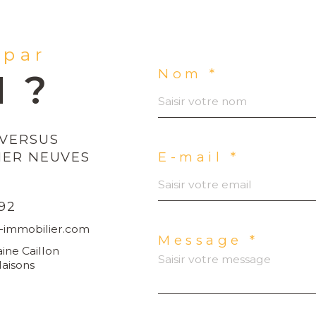
 par
Nom *
N ?
VERSUS
IER NEUVES
E-mail *
S
 92
-immobilier.com
Message *
ine Caillon
aisons