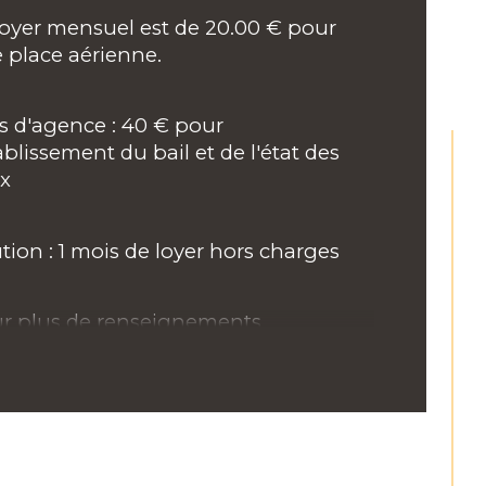
loyer mensuel est de 20.00 € pour 
 place aérienne.
is d'agence : 40 € pour 
ablissement du bail et de l'état des 
ux
tion : 1 mois de loyer hors charges
r plus de renseignements, 
tactez-le 03.83.17.22.92 ou par mail à 
tact@versus-immobilier.com