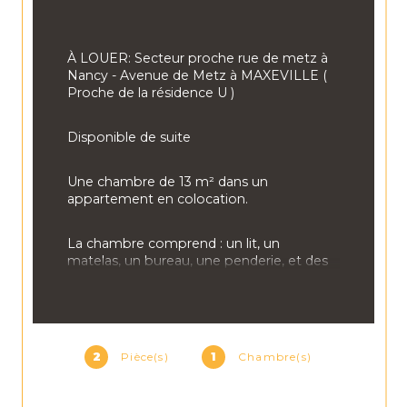
À LOUER: Secteur proche rue de metz à 
Nancy - Avenue de Metz à MAXEVILLE ( 
Proche de la résidence U )
Disponible de suite 
Une chambre de 13 m² dans un 
appartement en colocation.
La chambre comprend : un lit, un 
matelas, un bureau, une penderie, et des 
rangements.
Appartement rénové avec gout et 
modernité.
2
Pièce(s)
1
Chambre(s)
Salon et cuisine entièrement meublée et 
équipée.