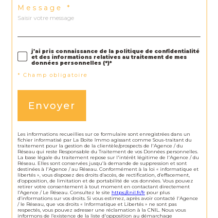
Message *
j'ai pris connaissance de la politique de confidentialité
et des informations relatives au traitement de mes
données personnelles (*)*
* Champ obligatoire
Envoyer
Les informations recueillies sur ce formulaire sont enregistrées dans un
fichier informatisé par La Boite Immo agissant comme Sous-traitant du
traitement pour la gestion de la clientèle/prospects de l'Agence / du
Réseau qui reste Responsable du Traitement de vos Données personnelles.
La base légale du traitement repose sur l'intérêt légitime de l'Agence / du
Réseau. Elles sont conservées jusqu'à demande de suppression et sont
destinées à l'Agence / au Réseau. Conformément à la loi « informatique et
libertés », vous disposez des droits d’accès, de rectification, d’effacement,
d’opposition, de limitation et de portabilité de vos données. Vous pouvez
retirer votre consentement à tout moment en contactant directement
l’Agence / Le Réseau. Consultez le site
https://cnil.fr/fr
pour plus
d’informations sur vos droits. Si vous estimez, après avoir contacté l'Agence
/ le Réseau, que vos droits « Informatique et Libertés » ne sont pas
respectés, vous pouvez adresser une réclamation à la CNIL. Nous vous
informons de l’existence de la liste d'opposition au démarchage