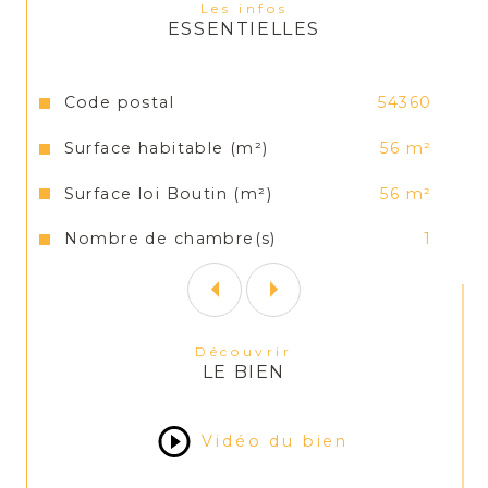
Les infos
ESSENTIELLES
Mode de chauffage : GAZ
Caution : 435 €
Caractéristiques
Valeurs
Code postal
54360
Frais d'agence : 435 €
Surface habitable (m²)
56 m²
Surface loi Boutin (m²)
56 m²
Une vidéo de l'appartement est 
disponible sur demande.
Nombre de chambre(s)
1
Pour plus de renseignements veuillez 
contacter au 03.83.17.22.92 ou par mail à 
contact@versus-immobilier.com
Découvrir
LE BIEN
Vidéo du bien