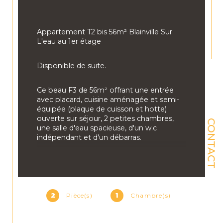
Appartement T2 bis 56m² Blainville Sur 
L'eau au 1er étage
Disponible de suite.
Ce beau F3 de 56m² offrant 
une entrée 
avec placard, cuisine aménagée et semi-
équipée (plaque de cuisson et hotte) 
ouverte sur séjour, 2 petites chambres, 
CONTACT
une salle d'eau spacieuse, d'un w.c 
indépendant et d'un débarras.
Loyer : 435€ + 60€ soit un loyer charges 
comprises de 495 €.
Les charges comprennent l'eau / 
2
Pièce(s)
1
Chambre(s)
l'entretien de chaudière et électricité dans 
les parties communes.